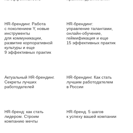
HR‑брендинг. Работа
HR‑брендинг:
с поколением Y, новые
управление талантами,
инструменты
онлайн‑обучение,
для коммуникации,
геймификация и еще
развитие корпоративной
15 эффективных практик
культуры и еще
9 эффективных практик
Актуальный HR‑брендинг.
HR‑брендинг. Как стать
Секреты лучших
лучшим работодателем
работодателей
в России
HR‑бренд: как стать
HR‑бренд. 5 шагов
лидером. Строим
к успеху вашей компании
компанию мечты