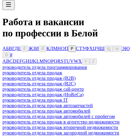
Работа и вакансии
по профессии в Белой
А
Б
В
Г
Д
Е
Ж
З
И
К
Л
М
Н
О
П
С
Т
У
Ф
Х
Ц
Ч
Ш
Э
Ю
Ё
Й
Р
Щ
Ы
#
Я
A
B
C
D
E
F
G
H
I
J
K
L
M
N
O
P
Q
R
S
T
U
V
W
X
Y
Z
руководитель отдела программирования
руководитель отдела продаж
руководитель отдела продаж (B2B)
руководитель отдела продаж (B2C)
руководитель отдела продаж call-центр
руководитель отдела продаж (HoReCa)
руководитель отдела продаж IT
руководитель отдела продаж автозапчастей
руководитель отдела продаж автомобилей
руководитель отдела продаж автомобилей с пробегом
руководитель отдела продаж в агентство недвижимости
руководитель отдела продаж вторичной недвижимости
руководитель отдела продаж загородной недвижимости