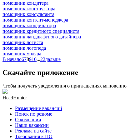
помощник кондитера
помощник конструктора
помощник консультанта
помощник контент-менеджера
помощник координатора
помощник кредитного специалиста
помощник ландшафтного дизайнера
помощник логиста
помощник логопеда
помощник маляра
В начало
6
7
8
9
10
...
22
дальше
Скачайте приложение
Чтобы получать уведомления о приглашениях мгновенно
HeadHunter
Размещение вакансий
Поиск по резюме
О компании
Наши вакансии
Реклама на сайте
Требования к ПО