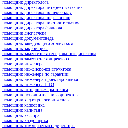
помощник директолога
помощник директора интернет-магазина
помощник директора по персоналу
помощник директора по развитию
помощник директора по строительству
помощник директора филиала
помощник диспетчера
помощник документоведа
помощник заведующего хозяйством
помощник закройщика
помощник заместителя генерального директора
помощник заместителя директора
помощник инженера
помощник инженера-конструктора
помощник инженера по гарантии
помощник инженера-проектировщика
помощник инженера ПТО
помощник интернет-маркетолога
помощник исполнительного директора
помощник кадастрового инженера
помощник кадровика
помощник капитана
помощник кассира
помощник кладовщика
помощник коммерческого директора