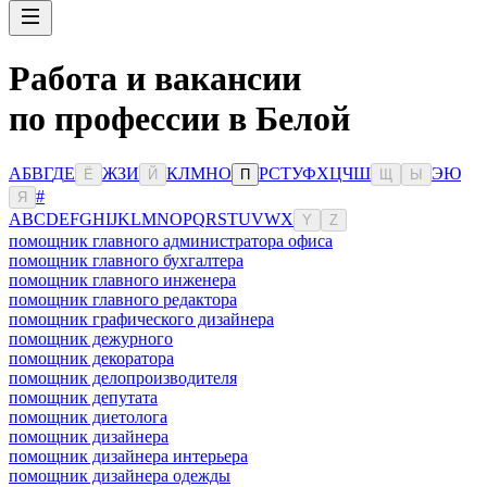
Работа и вакансии
по профессии в Белой
А
Б
В
Г
Д
Е
Ж
З
И
К
Л
М
Н
О
Р
С
Т
У
Ф
Х
Ц
Ч
Ш
Э
Ю
Ё
Й
П
Щ
Ы
#
Я
A
B
C
D
E
F
G
H
I
J
K
L
M
N
O
P
Q
R
S
T
U
V
W
X
Y
Z
помощник главного администратора офиса
помощник главного бухгалтера
помощник главного инженера
помощник главного редактора
помощник графического дизайнера
помощник дежурного
помощник декоратора
помощник делопроизводителя
помощник депутата
помощник диетолога
помощник дизайнера
помощник дизайнера интерьера
помощник дизайнера одежды