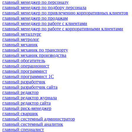
главный менеджер по персоналу
главный менеджер по подбору персонала
главный менеджер по привлечению корпоративных клиентов
главный менеджер по продажам
главный менеджер по работе с клиентами
главный менеджер по работе с корпоративными клиентами
главный металлург
главный метролог
главный механик
главный механик по транспорту
главный механик производства
главный обогатитель
главный операционист
главный программист
главный программист 1С
главный разработчик
главный разработчик сайта
главный редактор
главный редактор журнала
главный редактор сайта
главный риск-менеджер
главный сварщик
главный системный администратор
главный системный аналитик
главный специалист