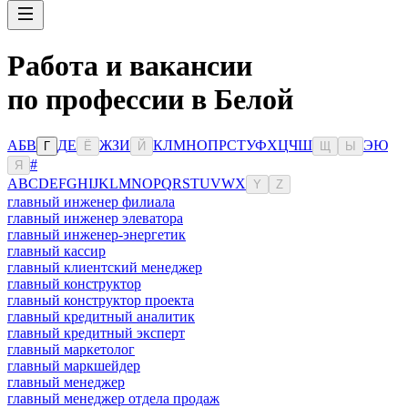
Работа и вакансии
по профессии в Белой
А
Б
В
Д
Е
Ж
З
И
К
Л
М
Н
О
П
Р
С
Т
У
Ф
Х
Ц
Ч
Ш
Э
Ю
Г
Ё
Й
Щ
Ы
#
Я
A
B
C
D
E
F
G
H
I
J
K
L
M
N
O
P
Q
R
S
T
U
V
W
X
Y
Z
главный инженер филиала
главный инженер элеватора
главный инженер-энергетик
главный кассир
главный клиентский менеджер
главный конструктор
главный конструктор проекта
главный кредитный аналитик
главный кредитный эксперт
главный маркетолог
главный маркшейдер
главный менеджер
главный менеджер отдела продаж