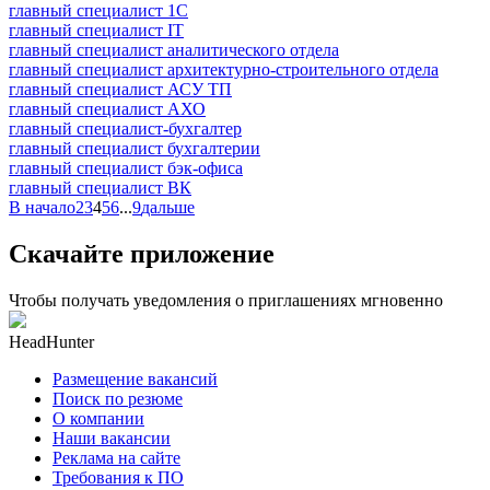
главный специалист 1С
главный специалист IT
главный специалист аналитического отдела
главный специалист архитектурно-строительного отдела
главный специалист АСУ ТП
главный специалист АХО
главный специалист-бухгалтер
главный специалист бухгалтерии
главный специалист бэк-офиса
главный специалист ВК
В начало
2
3
4
5
6
...
9
дальше
Скачайте приложение
Чтобы получать уведомления о приглашениях мгновенно
HeadHunter
Размещение вакансий
Поиск по резюме
О компании
Наши вакансии
Реклама на сайте
Требования к ПО