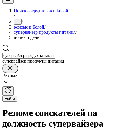
Поиск сотрудников в Белой
/
/
...
резюме в Белой
/
супервайзер продукты питания
/
полный день
супервайзер продукты питания
Резюме
Найти
Резюме соискателей на
должность супервайзера