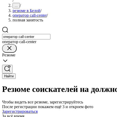
/
/
...
резюме в Белой
/
оператор call-center
/
полная занятость
оператор call-center
Резюме
Найти
Резюме соискателей на должно
Чтобы видеть все резюме, зарегистрируйтесь
После регистрации покажем ещё 3 и откроем фото
Зарегистрироваться
За всё время