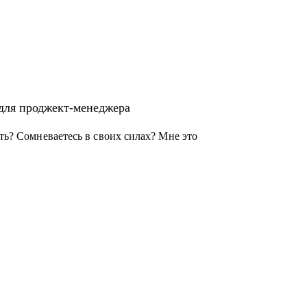
альных и кросс-функциональных
 для проджект-менеджера
ать? Сомневаетесь в своих силах? Мне это
джера с нуля
ного офиса
ачать
ерно и упорно работать над собой