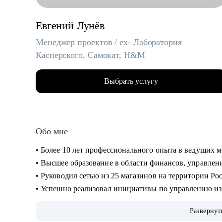
Евгений Лунёв
Менеджер проектов / ex- Лаборатория
Касперского, Самокат, H&M
Выбрать услугу
Обо мне
• Более 10 лет профессионального опыта в ведущих
• Высшее образование в области финансов, управле
• Руководил сетью из 25 магазинов на территории Ро
• Успешно реализовал инициативы по управлению из
Россия, Беларусь, Казахстан, Украина
Развернут
• Внедрял инновационные розничные проекты, не и