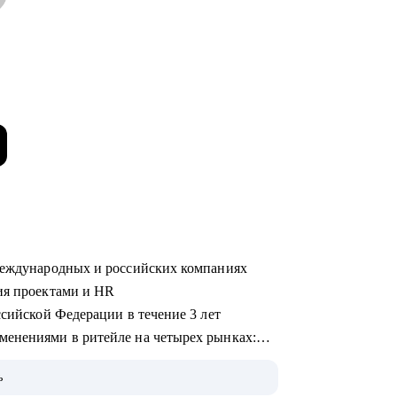
 международных и российских компаниях
ния проектами и HR
ссийской Федерации в течение 3 лет
менениями в ритейле на четырех рынках:
ь
меющие аналогов на российском рынке