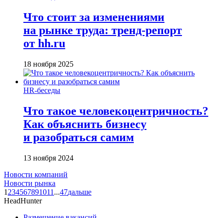
Что стоит за изменениями
на рынке труда: тренд-репорт
от hh.ru
18 ноября 2025
HR-беседы
Что такое человеко­центричность?
Как объяснить бизнесу
и разобраться самим
13 ноября 2024
Новости компаний
Новости рынка
1
2
3
4
5
6
7
8
9
10
11
...
47
дальше
HeadHunter
Размещение вакансий