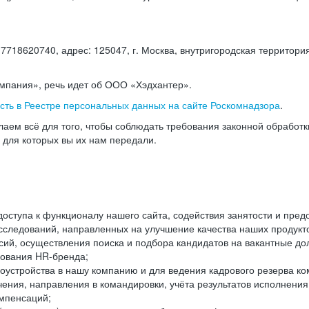
18620740, адрес: 125047, г. Москва, внутригородская территория
омпания», речь идет об ООО «Хэдхантер».
есть в Реестре персональных данных на сайте Роскомнадзора
.
аем всё для того, чтобы соблюдать требования законной обработ
, для которых вы их нам передали.
ступа к функционалу нашего сайта, содействия занятости и пред
следований, направленных на улучшение качества наших продуктов
ий, осуществления поиска и подбора кандидатов на вакантные дол
ования HR-бренда;
оустройства в нашу компанию и для ведения кадрового резерва ко
чения, направления в командировки, учёта результатов исполнени
омпенсаций;