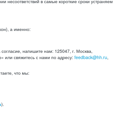
и несоответствий в самые короткие сроки устраняем
он), а именно:
ь согласие, напишите нам: 125047, г. Москва,
р» или свяжитесь с нами по адресу:
feedback@hh.ru
,
итаете, что мы:
а
).