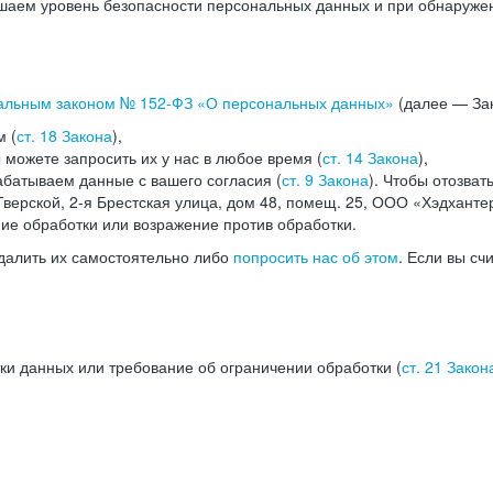
аем уровень безопасности персональных данных и при обнаружени
альным законом №
152-ФЗ
«О персональных данных»
(далее — Зак
м (
ст. 18 Закона
),
можете запросить их у нас в любое время (
ст. 14 Закона
),
абатываем данные с вашего согласия (
ст. 9 Закона
). Чтобы отозват
верской, 2-я Брестская улица, дом 48, помещ. 25, ООО «Хэдханте
ние обработки или возражение против обработки.
далить их самостоятельно либо
попросить нас об этом
. Если вы сч
ки данных или требование об ограничении обработки (
ст. 21 Закон