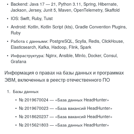
Backend:
Java 17 — 21, Python 3.11, Spring, Hibernate,
Jackson, Jersey, Junit 5, Maven, OpenTelemetry, Skaffold
IOS:
Swift, Ruby, Tuist
Android:
Kotlin, Kotlin Script (kts), Gradle Convention Plugins,
Ruby
Работа с данными:
PostgreSQL, Scylla, Redis, ClickHouse,
Elasticsearch, Kafka, Hadoop, Flink, Spark
Инфраструктура:
Nginx, Ansible, MinIo, Docker, Consul,
Grafana
Информация о правах на базы данных и программах
ЭВМ, включенных в реестр отечественного ПО
Базы данных
№ 2019670024 — «База данных HeadHunter»
№ 2019670023 — «База вакансий HeadHunter»
№ 2018620237 — «База вакансий HeadHunter»
№ 2015621803 — «База данных HeadHunter»