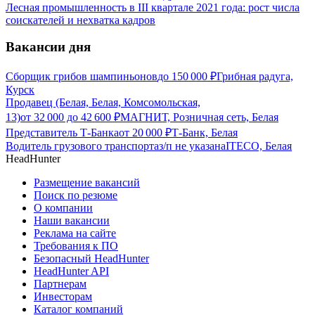
Лесная промышленность в III квартале 2021 года: рост числа
соискателей и нехватка кадров
Вакансии дня
Сборщик грибов шампиньонов
до
150 000
₽
Грибная радуга,
Курск
Продавец (Белая, Белая, Комсомольская,
13)
от
32 000
до
42 600
₽
МАГНИТ, Розничная сеть, Белая
Представитель Т-Банка
от
20 000
₽
Т-Банк, Белая
Водитель грузового транспорта
з/п не указана
ITECO, Белая
HeadHunter
Размещение вакансий
Поиск по резюме
О компании
Наши вакансии
Реклама на сайте
Требования к ПО
Безопасный HeadHunter
HeadHunter API
Партнерам
Инвесторам
Каталог компаний